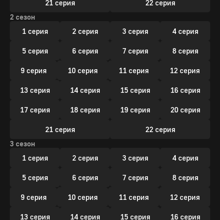
21 серия
22 серия
2 сезон
1 серия
2 серия
3 серия
4 серия
5 серия
6 серия
7 серия
8 серия
9 серия
10 серия
11 серия
12 серия
13 серия
14 серия
15 серия
16 серия
17 серия
18 серия
19 серия
20 серия
21 серия
22 серия
3 сезон
1 серия
2 серия
3 серия
4 серия
5 серия
6 серия
7 серия
8 серия
9 серия
10 серия
11 серия
12 серия
13 серия
14 серия
15 серия
16 серия