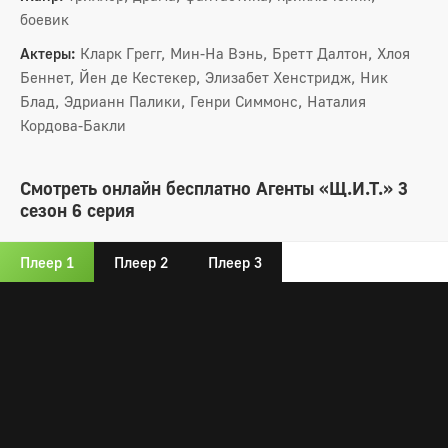
боевик
Актеры:
Кларк Грегг, Мин-На Вэнь, Бретт Далтон, Хлоя
Беннет, Йен де Кестекер, Элизабет Хенстридж, Ник
Блад, Эдрианн Палики, Генри Симмонс, Наталия
Кордова-Бакли
Смотреть онлайн бесплатно Агенты «Щ.И.Т.» 3
сезон 6 серия
Плеер 1
Плеер 2
Плеер 3