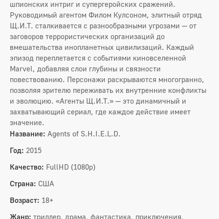
шпионских интриг и супергеройских сражений.
Руководимый агентом Филом Кулсоном, элитный отряд
Щ.И.Т. сталкивается с разнообразными угрозами — от
заговоров террористических организаций до
вмешательства инопланетных цивилизаций. Каждый
эпизод переплетается с событиями киновселенной
Marvel, добавляя слои глубины и связности
повествованию. Персонажи раскрываются многогранно,
позволяя зрителю переживать их внутренние конфликты
и эволюцию. «Агенты Щ.И.Т.» — это динамичный и
захватывающий сериал, где каждое действие имеет
значение.
Название:
Agents of S.H.I.E.L.D.
Год:
2015
Качество:
FullHD (1080p)
Страна:
США
Возраст:
18+
Жанр:
триллер, драма, фантастика, приключения,