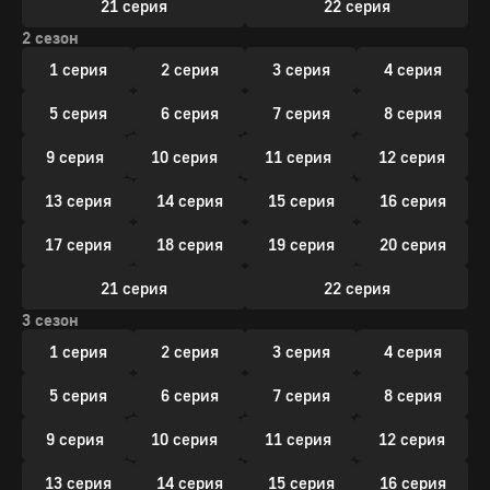
21 серия
22 серия
2 сезон
1 серия
2 серия
3 серия
4 серия
5 серия
6 серия
7 серия
8 серия
9 серия
10 серия
11 серия
12 серия
13 серия
14 серия
15 серия
16 серия
17 серия
18 серия
19 серия
20 серия
21 серия
22 серия
3 сезон
1 серия
2 серия
3 серия
4 серия
5 серия
6 серия
7 серия
8 серия
9 серия
10 серия
11 серия
12 серия
13 серия
14 серия
15 серия
16 серия