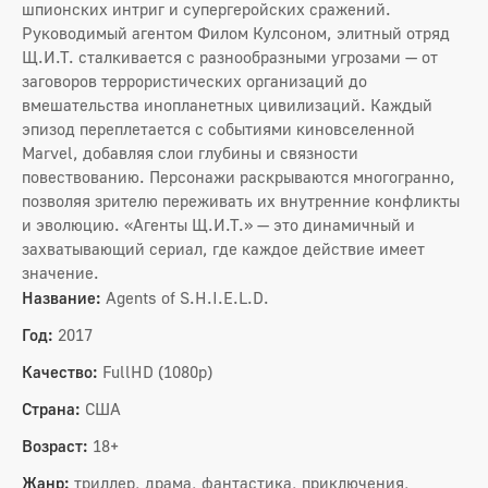
шпионских интриг и супергеройских сражений.
Руководимый агентом Филом Кулсоном, элитный отряд
Щ.И.Т. сталкивается с разнообразными угрозами — от
заговоров террористических организаций до
вмешательства инопланетных цивилизаций. Каждый
эпизод переплетается с событиями киновселенной
Marvel, добавляя слои глубины и связности
повествованию. Персонажи раскрываются многогранно,
позволяя зрителю переживать их внутренние конфликты
и эволюцию. «Агенты Щ.И.Т.» — это динамичный и
захватывающий сериал, где каждое действие имеет
значение.
Название:
Agents of S.H.I.E.L.D.
Год:
2017
Качество:
FullHD (1080p)
Страна:
США
Возраст:
18+
Жанр:
триллер, драма, фантастика, приключения,