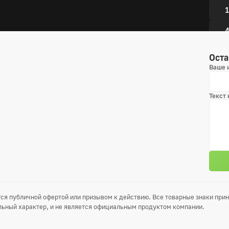
1
4
7
Оста
Ваше 
1
1
Текст
1
1
3 сез
1
ся публичной офертой или призывом к действию. Все товарные знаки пр
4
ьный характер, и не является официальным продуктом компании.
7