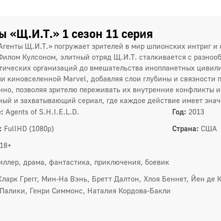
ы «Щ.И.Т.» 1 сезон 11 серия
Агенты Щ.И.Т.» погружает зрителей в мир шпионских интриг 
Филом Кулсоном, элитный отряд Щ.И.Т. сталкивается с разнооб
тических организаций до вмешательства инопланетных цивили
и киновселенной Marvel, добавляя слои глубины и связности
нно, позволяя зрителю переживать их внутренние конфликты и
ый и захватывающий сериал, где каждое действие имеет знач
:
Agents of S.H.I.E.L.D.
Год:
2013
:
FullHD (1080p)
Страна:
США
18+
иллер, драма, фантастика, приключения, боевик
Кларк Грегг, Мин-На Вэнь, Бретт Далтон, Хлоя Беннет, Йен де 
Палики, Генри Симмонс, Наталия Кордова-Бакли