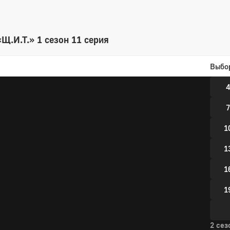
Щ.И.Т.» 1 сезон 11 серия
1 сез
Выбо
1
4
7
1
1
1
1
2 сез