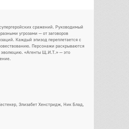
и супергеройских сражений. Руководимый
разными угрозами — от заговоров
заций. Каждый эпизод переплетается с
 повествованию. Персонажи раскрываются
 эволюцию. «Агенты Щ.И.Т.» — это
ение.
Кестекер, Элизабет Хенстридж, Ник Блад,