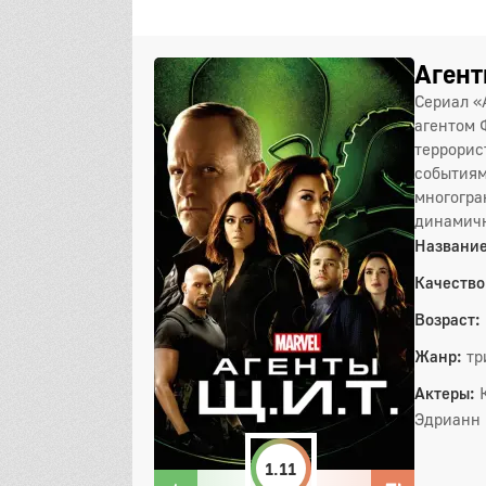
Агент
Сериал «
агентом 
террорис
событиям
многогра
динамичн
Название
Качество
Возраст:
Жанр:
тр
Актеры:
Эдрианн 
1.11