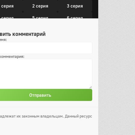
 серия
2 серия
3 серия
 серия
5 серия
6 серия
 серия
8 серия
9 серия
вить комментарий
имя:
0 серия
11 серия
12 серия
3 серия
14 серия
15 серия
 комментария:
6 серия
17 серия
18 серия
9 серия
20 серия
21 серия
22 серия
Отправить
он
 серия
2 серия
3 серия
инадлежат их законным владельцам. Данный ресурс
 серия
5 серия
6 серия
 серия
8 серия
9 серия