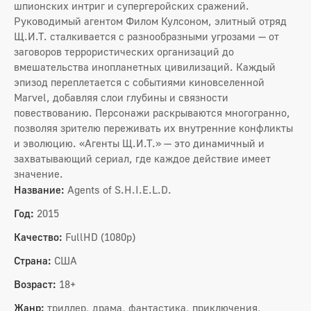
шпионских интриг и супергеройских сражений.
Руководимый агентом Филом Кулсоном, элитный отряд
Щ.И.Т. сталкивается с разнообразными угрозами — от
заговоров террористических организаций до
вмешательства инопланетных цивилизаций. Каждый
эпизод переплетается с событиями киновселенной
Marvel, добавляя слои глубины и связности
повествованию. Персонажи раскрываются многогранно,
позволяя зрителю переживать их внутренние конфликты
и эволюцию. «Агенты Щ.И.Т.» — это динамичный и
захватывающий сериал, где каждое действие имеет
значение.
Название:
Agents of S.H.I.E.L.D.
Год:
2015
Качество:
FullHD (1080p)
Страна:
США
Возраст:
18+
Жанр:
триллер, драма, фантастика, приключения,