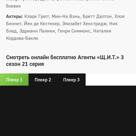
боевик
Актеры:
Кларк Грегг, Мин-На Вэнь, Бретт Далтон, Хлоя
Беннет, Йен де Кестекер, Элизабет Хенстридж, Ник
Блад, Эдрианн Палики, Генри Симмонс, Наталия
Кордова-Бакли
Смотреть онлайн бесплатно Агенты «Щ.И.Т.» 3
сезон 21 серия
Плеер 1
Плеер 2
Плеер 3