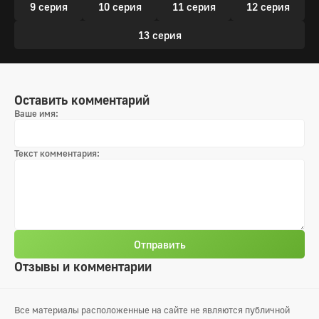
9 серия
10 серия
11 серия
12 серия
13 серия
Оставить комментарий
Ваше имя:
Текст комментария:
Отправить
Отзывы и комментарии
Все материалы расположенные на сайте не являются публичной