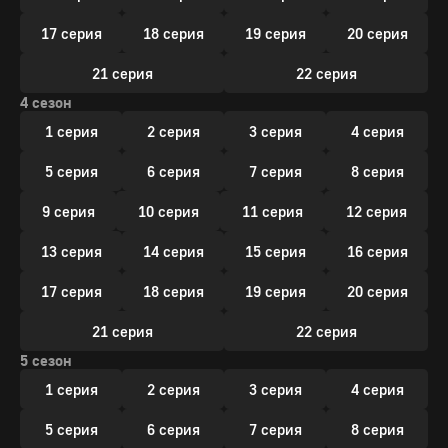
17 серия
18 серия
19 серия
20 серия
21 серия
22 серия
4 сезон
1 серия
2 серия
3 серия
4 серия
5 серия
6 серия
7 серия
8 серия
9 серия
10 серия
11 серия
12 серия
13 серия
14 серия
15 серия
16 серия
17 серия
18 серия
19 серия
20 серия
21 серия
22 серия
5 сезон
1 серия
2 серия
3 серия
4 серия
5 серия
6 серия
7 серия
8 серия