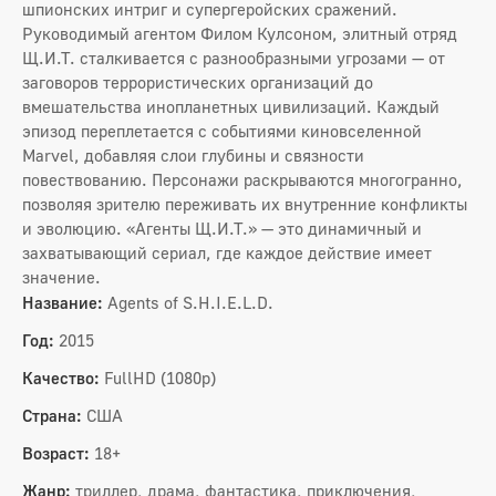
шпионских интриг и супергеройских сражений.
Руководимый агентом Филом Кулсоном, элитный отряд
Щ.И.Т. сталкивается с разнообразными угрозами — от
заговоров террористических организаций до
вмешательства инопланетных цивилизаций. Каждый
эпизод переплетается с событиями киновселенной
Marvel, добавляя слои глубины и связности
повествованию. Персонажи раскрываются многогранно,
позволяя зрителю переживать их внутренние конфликты
и эволюцию. «Агенты Щ.И.Т.» — это динамичный и
захватывающий сериал, где каждое действие имеет
значение.
Название:
Agents of S.H.I.E.L.D.
Год:
2015
Качество:
FullHD (1080p)
Страна:
США
Возраст:
18+
Жанр:
триллер, драма, фантастика, приключения,