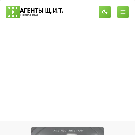
АГЕНТЫ Щ.И.Т.
LORDSERIAL