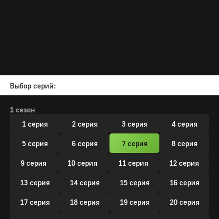
Выбор серий:
1 сезон
1 серия
2 серия
3 серия
4 серия
5 серия
6 серия
7 серия
8 серия
9 серия
10 серия
11 серия
12 серия
13 серия
14 серия
15 серия
16 серия
17 серия
18 серия
19 серия
20 серия