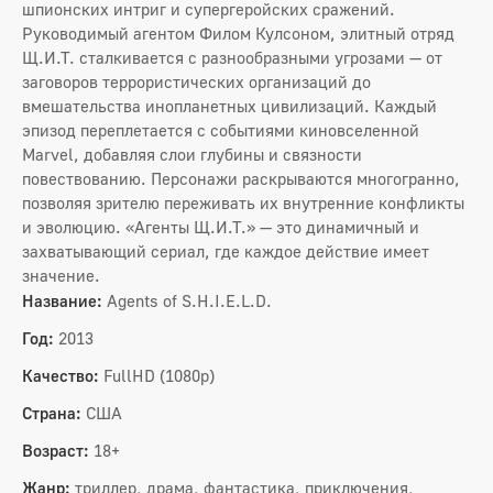
шпионских интриг и супергеройских сражений.
Руководимый агентом Филом Кулсоном, элитный отряд
Щ.И.Т. сталкивается с разнообразными угрозами — от
заговоров террористических организаций до
вмешательства инопланетных цивилизаций. Каждый
эпизод переплетается с событиями киновселенной
Marvel, добавляя слои глубины и связности
повествованию. Персонажи раскрываются многогранно,
позволяя зрителю переживать их внутренние конфликты
и эволюцию. «Агенты Щ.И.Т.» — это динамичный и
захватывающий сериал, где каждое действие имеет
значение.
Название:
Agents of S.H.I.E.L.D.
Год:
2013
Качество:
FullHD (1080p)
Страна:
США
Возраст:
18+
Жанр:
триллер, драма, фантастика, приключения,