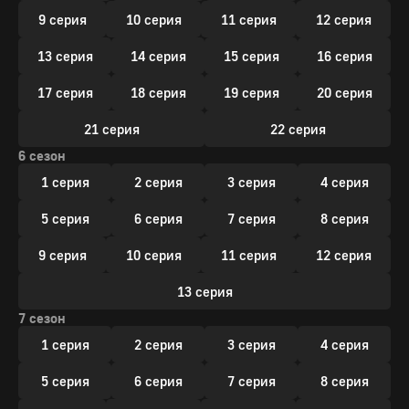
9 серия
10 серия
11 серия
12 серия
13 серия
14 серия
15 серия
16 серия
17 серия
18 серия
19 серия
20 серия
21 серия
22 серия
6 сезон
1 серия
2 серия
3 серия
4 серия
5 серия
6 серия
7 серия
8 серия
9 серия
10 серия
11 серия
12 серия
13 серия
7 сезон
1 серия
2 серия
3 серия
4 серия
5 серия
6 серия
7 серия
8 серия