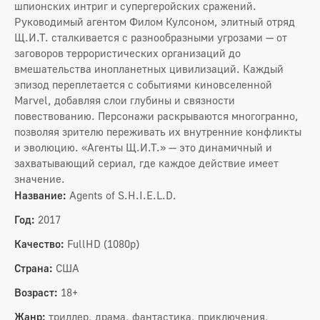
шпионских интриг и супергеройских сражений.
Руководимый агентом Филом Кулсоном, элитный отряд
Щ.И.Т. сталкивается с разнообразными угрозами — от
заговоров террористических организаций до
вмешательства инопланетных цивилизаций. Каждый
эпизод переплетается с событиями киновселенной
Marvel, добавляя слои глубины и связности
повествованию. Персонажи раскрываются многогранно,
позволяя зрителю переживать их внутренние конфликты
и эволюцию. «Агенты Щ.И.Т.» — это динамичный и
захватывающий сериал, где каждое действие имеет
значение.
Название:
Agents of S.H.I.E.L.D.
Год:
2017
Качество:
FullHD (1080p)
Страна:
США
Возраст:
18+
Жанр:
триллер, драма, фантастика, приключения,