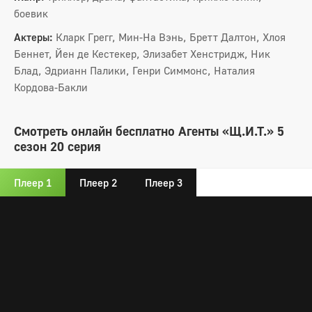
боевик
Актеры:
Кларк Грегг, Мин-На Вэнь, Бретт Далтон, Хлоя
Беннет, Йен де Кестекер, Элизабет Хенстридж, Ник
Блад, Эдрианн Палики, Генри Симмонс, Наталия
Кордова-Бакли
Смотреть онлайн бесплатно Агенты «Щ.И.Т.» 5
сезон 20 серия
Плеер 1
Плеер 2
Плеер 3