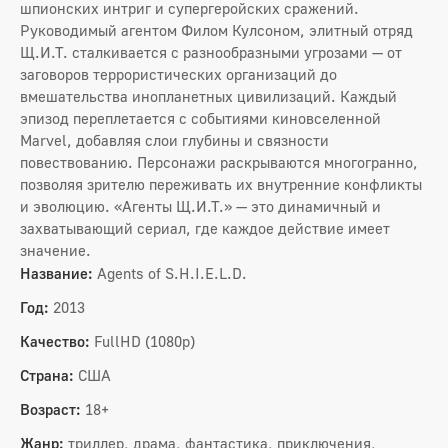
шпионских интриг и супергеройских сражений.
Руководимый агентом Филом Кулсоном, элитный отряд
Щ.И.Т. сталкивается с разнообразными угрозами — от
заговоров террористических организаций до
вмешательства инопланетных цивилизаций. Каждый
эпизод переплетается с событиями киновселенной
Marvel, добавляя слои глубины и связности
повествованию. Персонажи раскрываются многогранно,
позволяя зрителю переживать их внутренние конфликты
и эволюцию. «Агенты Щ.И.Т.» — это динамичный и
захватывающий сериал, где каждое действие имеет
значение.
Название:
Agents of S.H.I.E.L.D.
Год:
2013
Качество:
FullHD (1080p)
Страна:
США
Возраст:
18+
Жанр:
триллер, драма, фантастика, приключения,