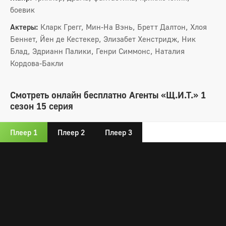
боевик
Актеры:
Кларк Грегг, Мин-На Вэнь, Бретт Далтон, Хлоя
Беннет, Йен де Кестекер, Элизабет Хенстридж, Ник
Блад, Эдрианн Палики, Генри Симмонс, Наталия
Кордова-Бакли
Смотреть онлайн бесплатно Агенты «Щ.И.Т.» 1
сезон 15 серия
Плеер 1
Плеер 2
Плеер 3