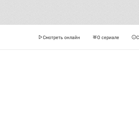
1
3 сез
Смотреть онлайн
О сериале
1
4
7
1
1
1
1
4 сез