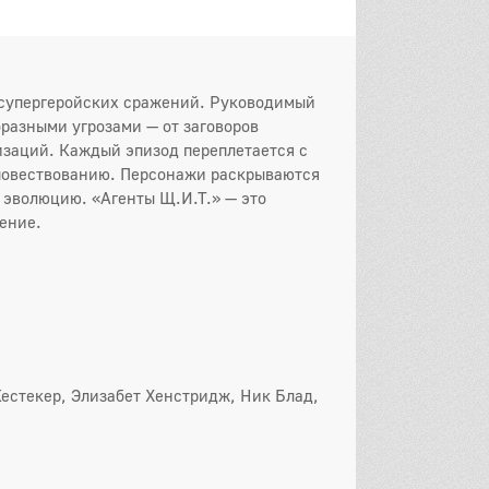
 серия
2 серия
3 серия
 серия
5 серия
6 серия
и супергеройских сражений. Руководимый
 серия
8 серия
9 серия
разными угрозами — от заговоров
заций. Каждый эпизод переплетается с
0 серия
11 серия
12 серия
 повествованию. Персонажи раскрываются
 эволюцию. «Агенты Щ.И.Т.» — это
3 серия
14 серия
15 серия
ение.
6 серия
17 серия
18 серия
9 серия
20 серия
21 серия
22 серия
он
 серия
2 серия
3 серия
Кестекер, Элизабет Хенстридж, Ник Блад,
 серия
5 серия
6 серия
 серия
8 серия
9 серия