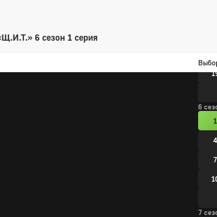
1
1
Щ.И.Т.» 6 сезон 1 серия
1
Выбо
1
6 сез
1
4
7
1
7 сез