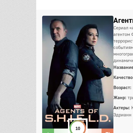
Агент
Сериал «
агентом 
террорис
событиям
многогра
динамичн
Название
Качество
Возраст:
Жанр:
тр
Актеры:
Эдрианн 
10