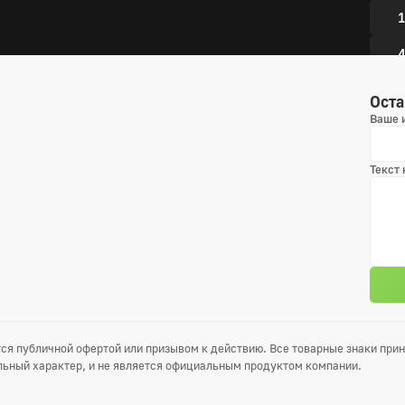
1
4
7
Оста
Ваше 
1
Текст
ся публичной офертой или призывом к действию. Все товарные знаки пр
ьный характер, и не является официальным продуктом компании.