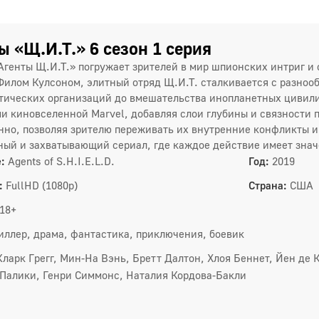
1
4
ы «Щ.И.Т.» 6 сезон 1 серия
Агенты Щ.И.Т.» погружает зрителей в мир шпионских интриг 
7
Филом Кулсоном, элитный отряд Щ.И.Т. сталкивается с разнооб
тических организаций до вмешательства инопланетных цивили
1
и киновселенной Marvel, добавляя слои глубины и связности
нно, позволяя зрителю переживать их внутренние конфликты и
1
ый и захватывающий сериал, где каждое действие имеет знач
1
:
Agents of S.H.I.E.L.D.
Год:
2019
:
FullHD (1080p)
Страна:
США
1
18+
иллер, драма, фантастика, приключения, боевик
5 сез
1
Кларк Грегг, Мин-На Вэнь, Бретт Далтон, Хлоя Беннет, Йен де 
Палики, Генри Симмонс, Наталия Кордова-Бакли
4
7