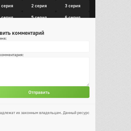
 серия
2 серия
3 серия
 серия
5 серия
6 серия
 серия
8 серия
9 серия
вить комментарий
имя:
0 серия
11 серия
12 серия
13 серия
 комментария:
Отправить
инадлежат их законным владельцам. Данный ресурс