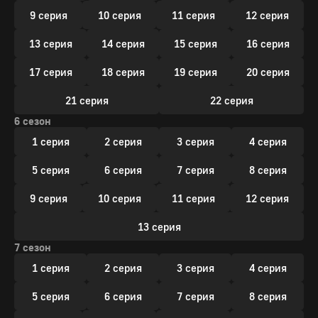
9 серия
10 серия
11 серия
12 серия
13 серия
14 серия
15 серия
16 серия
17 серия
18 серия
19 серия
20 серия
21 серия
22 серия
6 сезон
1 серия
2 серия
3 серия
4 серия
5 серия
6 серия
7 серия
8 серия
9 серия
10 серия
11 серия
12 серия
13 серия
7 сезон
1 серия
2 серия
3 серия
4 серия
5 серия
6 серия
7 серия
8 серия