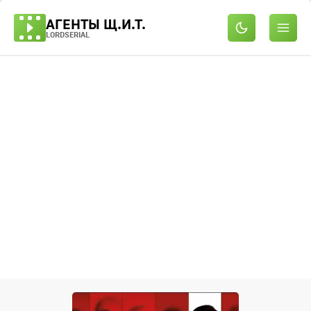
АГЕНТЫ Щ.И.Т.
LORDSERIAL