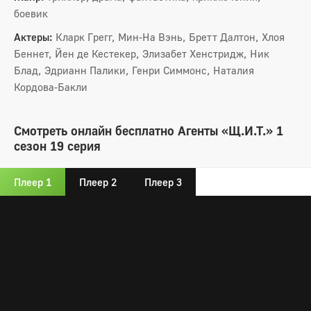
боевик
Актеры:
Кларк Грегг, Мин-На Вэнь, Бретт Далтон, Хлоя
Беннет, Йен де Кестекер, Элизабет Хенстридж, Ник
Блад, Эдрианн Палики, Генри Симмонс, Наталия
Кордова-Бакли
Смотреть онлайн бесплатно Агенты «Щ.И.Т.» 1
сезон 19 серия
Плеер 1
Плеер 2
Плеер 3