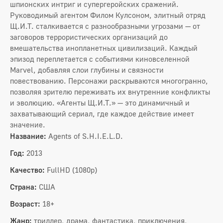
шпионских интриг и супергеройских сражений.
Руководимый агентом Филом Кулсоном, элитный отряд
Щ.И.Т. сталкивается с разнообразными угрозами — от
заговоров террористических организаций до
вмешательства инопланетных цивилизаций. Каждый
эпизод переплетается с событиями киновселенной
Marvel, добавляя слои глубины и связности
повествованию. Персонажи раскрываются многогранно,
позволяя зрителю переживать их внутренние конфликты
и эволюцию. «Агенты Щ.И.Т.» — это динамичный и
захватывающий сериал, где каждое действие имеет
значение.
Название:
Agents of S.H.I.E.L.D.
Год:
2013
Качество:
FullHD (1080p)
Страна:
США
Возраст:
18+
Жанр:
триллер, драма, фантастика, приключения,