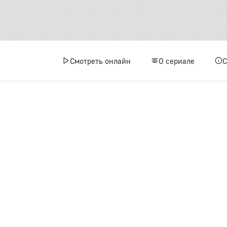
3 сез
1
Смотреть онлайн
О сериале
4
7
1
1
1
1
4 сез
1