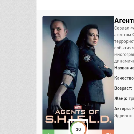
Агент
Сериал «
агентом 
террорис
событиям
многогра
динамичн
Название
Качество
Возраст:
Жанр:
тр
Актеры:
Эдрианн 
10