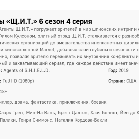
4
7
ы «Щ.И.Т.» 6 сезон 4 серия
Агенты Щ.И.Т.» погружает зрителей в мир шпионских интриг 
1
Филом Кулсоном, элитный отряд Щ.И.Т. сталкивается с разнооб
тических организаций до вмешательства инопланетных цивили
1
и киновселенной Marvel, добавляя слои глубины и связности
нно, позволяя зрителю переживать их внутренние конфликты и
1
ый и захватывающий сериал, где каждое действие имеет знач
1
:
Agents of S.H.I.E.L.D.
Год:
2019
:
FullHD (1080p)
Страна:
США
5 сез
18+
1
иллер, драма, фантастика, приключения, боевик
4
Кларк Грегг, Мин-На Вэнь, Бретт Далтон, Хлоя Беннет, Йен де 
Палики, Генри Симмонс, Наталия Кордова-Бакли
7
1