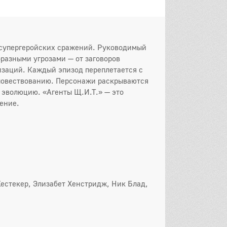
 серия
5 серия
6 серия
 серия
8 серия
9 серия
и супергеройских сражений. Руководимый
0 серия
11 серия
12 серия
разными угрозами — от заговоров
заций. Каждый эпизод переплетается с
3 серия
14 серия
15 серия
 повествованию. Персонажи раскрываются
 эволюцию. «Агенты Щ.И.Т.» — это
6 серия
17 серия
18 серия
ение.
9 серия
20 серия
21 серия
22 серия
он
 серия
2 серия
3 серия
 серия
5 серия
6 серия
Кестекер, Элизабет Хенстридж, Ник Блад,
 серия
8 серия
9 серия
0 серия
11 серия
12 серия