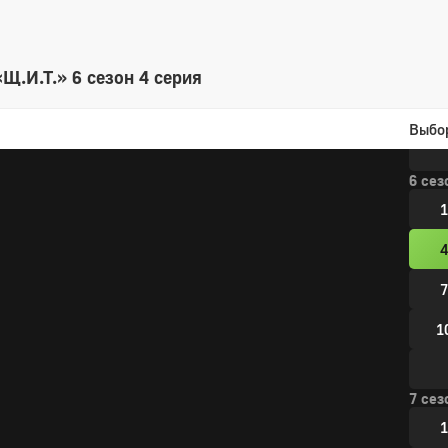
1
1
Щ.И.Т.» 6 сезон 4 серия
1
Выбо
6 сез
1
4
7
1
7 сез
1