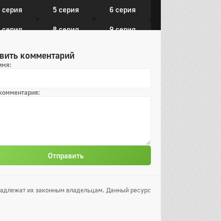
 серия
5 серия
6 серия
 серия
8 серия
9 серия
0 серия
11 серия
12 серия
вить комментарий
имя:
13 серия
 комментария:
Отправить
инадлежат их законным владельцам. Данный ресурс