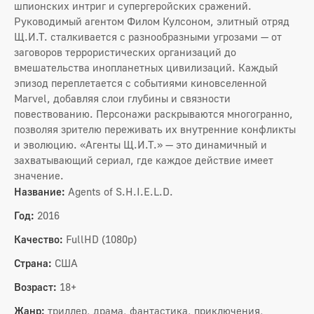
шпионских интриг и супергеройских сражений.
Руководимый агентом Филом Кулсоном, элитный отряд
Щ.И.Т. сталкивается с разнообразными угрозами — от
заговоров террористических организаций до
вмешательства инопланетных цивилизаций. Каждый
эпизод переплетается с событиями киновселенной
Marvel, добавляя слои глубины и связности
повествованию. Персонажи раскрываются многогранно,
позволяя зрителю переживать их внутренние конфликты
и эволюцию. «Агенты Щ.И.Т.» — это динамичный и
захватывающий сериал, где каждое действие имеет
значение.
Название:
Agents of S.H.I.E.L.D.
Год:
2016
Качество:
FullHD (1080p)
Страна:
США
Возраст:
18+
Жанр:
триллер, драма, фантастика, приключения,