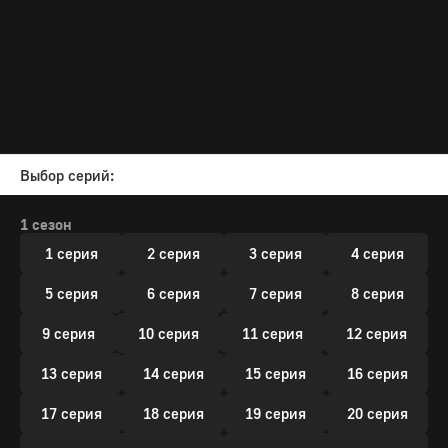
Выбор серий:
1 сезон
1 серия
2 серия
3 серия
4 серия
5 серия
6 серия
7 серия
8 серия
9 серия
10 серия
11 серия
12 серия
13 серия
14 серия
15 серия
16 серия
17 серия
18 серия
19 серия
20 серия