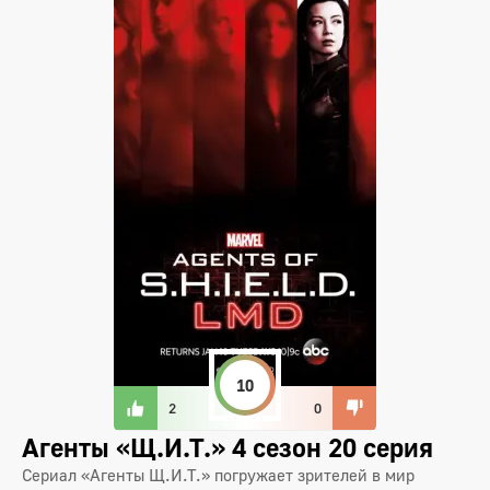
10
2
0
Агенты «Щ.И.Т.» 4 сезон 20 серия
Сериал «Агенты Щ.И.Т.» погружает зрителей в мир