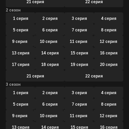
21 серия
22 серия
2 сезон
1 серия
2 серия
3 серия
4 серия
5 серия
6 серия
7 серия
8 серия
9 серия
10 серия
11 серия
12 серия
13 серия
14 серия
15 серия
16 серия
17 серия
18 серия
19 серия
20 серия
21 серия
22 серия
3 сезон
1 серия
2 серия
3 серия
4 серия
5 серия
6 серия
7 серия
8 серия
9 серия
10 серия
11 серия
12 серия
13 серия
14 серия
15 серия
16 серия