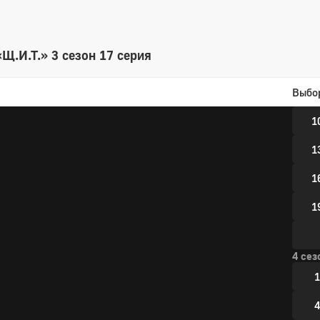
3 сез
1
Щ.И.Т.» 3 сезон 17 серия
4
Выбо
7
1
1
1
1
4 сез
1
4