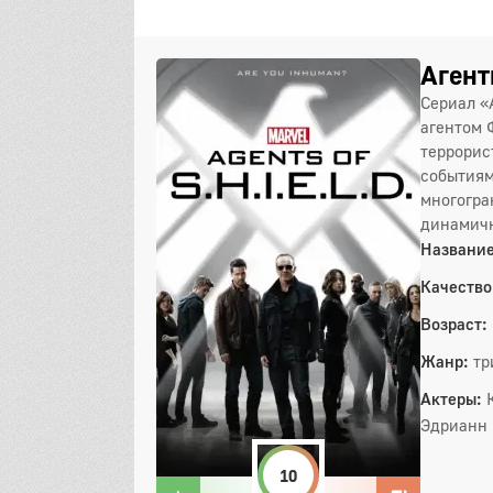
Агент
Сериал «
агентом 
террорис
событиям
многогра
динамичн
Название
Качество
Возраст:
Жанр:
тр
Актеры:
Эдрианн 
10