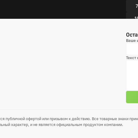
7
1
1
Оста
Ваше 
1
1
Текст
5 сез
1
4
7
ся публичной офертой или призывом к действию. Все товарные знаки пр
1
ьный характер, и не является официальным продуктом компании.
1