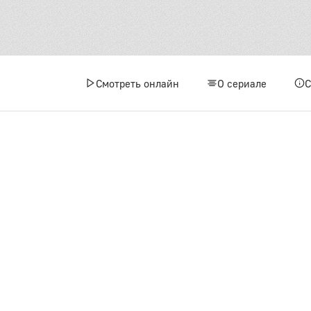
Смотреть онлайн
О сериале
1 сез
1
4
7
1
1