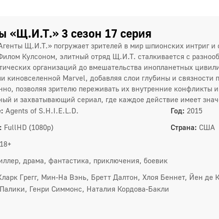
1
1
ы «Щ.И.Т.» 3 сезон 17 серия
Агенты Щ.И.Т.» погружает зрителей в мир шпионских интриг 
Филом Кулсоном, элитный отряд Щ.И.Т. сталкивается с разнооб
2 сез
тических организаций до вмешательства инопланетных цивили
и киновселенной Marvel, добавляя слои глубины и связности
1
нно, позволяя зрителю переживать их внутренние конфликты и
4
ый и захватывающий сериал, где каждое действие имеет знач
:
Agents of S.H.I.E.L.D.
Год:
2015
7
:
FullHD (1080p)
Страна:
США
1
18+
1
иллер, драма, фантастика, приключения, боевик
1
Кларк Грегг, Мин-На Вэнь, Бретт Далтон, Хлоя Беннет, Йен де 
Палики, Генри Симмонс, Наталия Кордова-Бакли
1