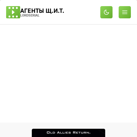
АГЕНТЫ Щ.И.Т.
LORDSERIAL